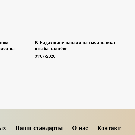
ском
В Бадахшане напали на начальника
лся на
штаба талибов
31/07/2026
ых
Наши стандарты
О нас
Контакт