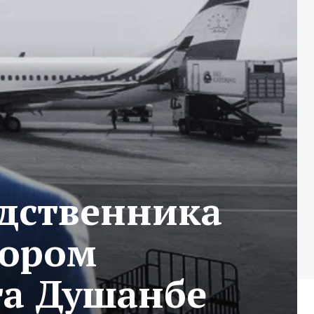
одственника
тором
та Душанбе