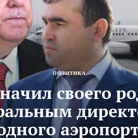
ПОЛИТИКА
начил своего р
ральным дирек
дного аэропор