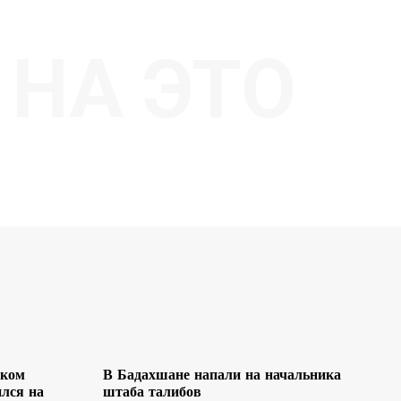
НА ЭТО
ском
В Бадахшане напали на начальника
лся на
штаба талибов