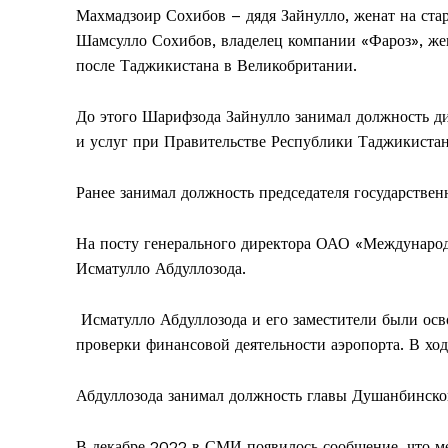
Махмадзоир Сохибов – дядя Зайнулло, женат на ста
Шамсулло Сохибов, владелец компании «Фароз», же
после Таджикистана в Великобритании.
До этого Шарифзода Зайнулло занимал должность д
и услуг при Правительстве Республики Таджикистан
Ранее занимал должность председателя государстве
На посту генерального директора ОАО «Междунаро
Исматулло Абдуллозода.
Исматулло Абдуллозода и его заместители были ос
проверки финансовой деятельности аэропорта. В хо
Абдуллозода занимал должность главы Душанбинског
В декабре 2022 в СМИ появилось сообщение, что 