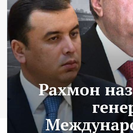
Рахмон наз
гене
Междунаро