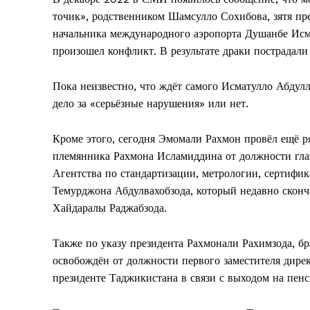
точик», родственником Шамсулло Сохибова, зятя п
начальника международного аэропорта Душанбе Исм
произошел конфликт. В результате драки пострадали 
Пока неизвестно, что ждёт самого Исматулло Абдул
дело за «серьёзные нарушения» или нет.
Кроме этого, сегодня Эмомали Рахмон провёл ещё ря
племянника Рахмона Исламиддина от должности гл
Агентства по стандартизации, метрологии, сертифи
Темурджона Абдулвахобзода, который недавно скон
Хайдаралы Раджабзода.
Также по указу президента Рахмонали Рахимзода, б
освобождён от должности первого заместителя дире
президенте Таджикистана в связи с выходом на пен