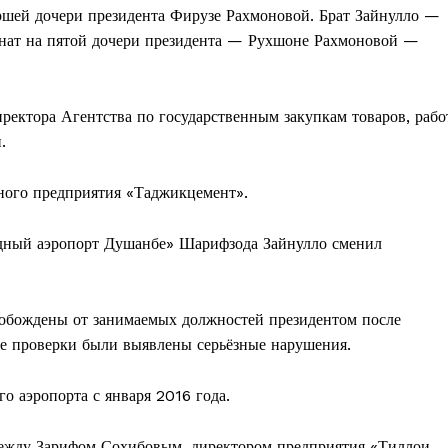
ршей дочери президента Фирузе Рахмоновой. Брат Зайнулло —
нат на пятой дочери президента — Рухшоне Рахмоновой —
иректора
Агентства по государственным закупкам товаров, рабо
.
нного предприятия «Таджикцемент».
дный аэропорт Душанбе» Шарифзода Зайнулло сменил
вобождены от занимаемых должностей президентом после
де проверки были выявлены серьёзные нарушения.
о аэропорта с января 2016 года.
между Зарифом Сохибовым, директором предприятия «Тиллои