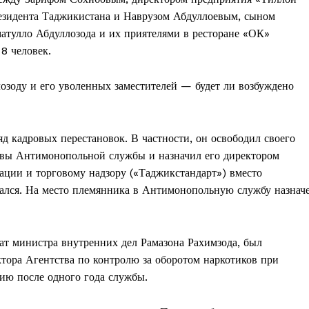
резидента Таджикистана и Наврузом Абдуллоевым, сыном
атулло Абдуллозода и их приятелями в ресторане «ОК»
8 человек.
лозоду и его уволенных заместителей — будет ли возбуждено
д кадровых перестановок. В частности, он освободил своего
авы Антимонопольной службы и назначил его директором
кации и торговому надзору («Таджикстандарт») вместо
чался. На место племянника в Антимонопольную службу назнач
рат министра внутренних дел Рамазона Рахимзода, был
ктора Агентства по контролю за оборотом наркотиков при
сию после одного года службы.