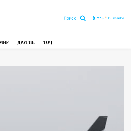
C
Поиск
27.3
Dushanbe
Л
МИР
ДРУГИЕ
ТОҶ