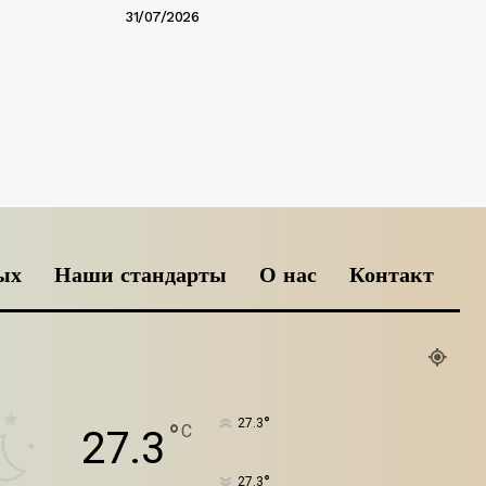
31/07/2026
ых
Наши стандарты
О нас
Контакт
°
27.3
°
C
27.3
°
27.3