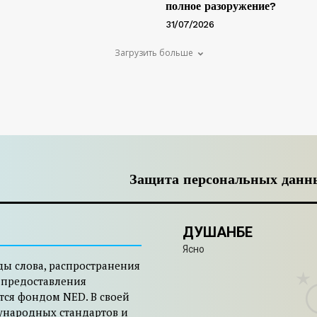
полное разоружение?
31/07/2026
Загрузить больше
Защита персональных данн
ДУШАНБЕ
Ясно
ды слова, распространения
 предоставления
тся фондом NED. В своей
ународных стандартов и