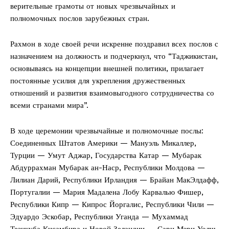
верительные грамоты от новых чрезвычайных и
полномочных послов зарубежных стран.
Рахмон в ходе своей речи искренне поздравил всех послов с
назначением на должность и подчеркнул, что “Таджикистан,
основываясь на концепции внешней политики, прилагает
постоянные усилия для укрепления дружественных
отношений и развития взаимовыгодного сотрудничества со
всеми странами мира”.
В ходе церемонии чрезвычайные и полномочные послы:
Соединенных Штатов Америки — Мануэль Микаллер,
Турции — Умут Аджар, Государства Катар — Мубарак
Абдуррахман Мубарак ан-Наср, Республики Молдова —
Лилиан Дарий, Республики Ирландия — Брайан МакЭлдафф,
Португалии — Мария Мадалена Лобу Карвалью Фишер,
Республики Кипр — Кипрос Йоргалис, Республики Чили —
Эдуардо Эскобар, Республики Уганда — Мухаммад
Тезикуба Кисамбира и Новой Зеландии — Сари Мэри Уолш