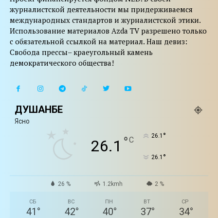
журналистской деятельности мы придерживаемся
международных стандартов и журналистской этики.
Использование материалов Azda TV разрешено только
с обязательной ссылкой на материал. Наш девиз:
Свобода прессы– краеугольный камень
демократического общества!
ДУШАНБЕ
Ясно
°
26.1
°
C
26.1
°
26.1
26 %
1.2kmh
2 %
СБ
ВС
ПН
ВТ
СР
41
°
42
°
40
°
37
°
34
°