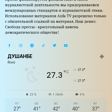
журналистской деятельности мы придерживаемся
международных стандартов и журналистской этики.
Использование материалов Azda TV разрешено только
с обязательной ссылкой на материал. Наш девиз:
Свобода прессы– краеугольный камень
демократического общества!
ДУШАНБЕ
Ясно
°
27.3
°
C
27.3
°
27.3
23 %
1.1kmh
4 %
ПТ
СБ
ВС
ПН
ВТ
27
°
41
°
42
°
40
°
37
°