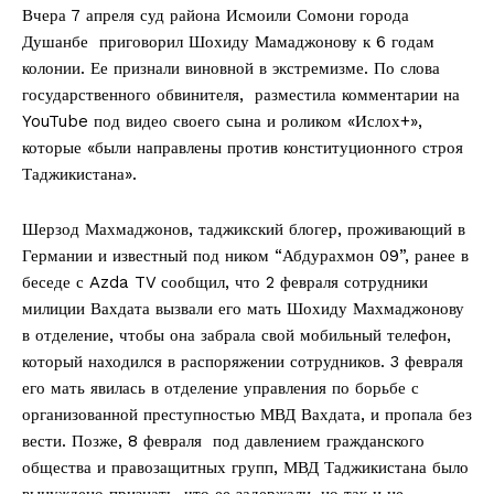
Вчера 7 апреля суд района Исмоили Сомони города
Душанбе приговорил Шохиду Мамаджонову к 6 годам
колонии. Ее признали виновной в экстремизме. По слова
государственного обвинителя, разместила комментарии на
YouTube под видео своего сына и роликом «Ислох+»,
которые «были направлены против конституционного строя
Таджикистана».
Шерзод Махмаджонов, таджикский блогер, проживающий в
Германии и известный под ником “Абдурахмон 09”, ранее в
беседе с Azda TV сообщил, что 2 февраля сотрудники
милиции Вахдата вызвали его мать Шохиду Махмаджонову
в отделение, чтобы она забрала свой мобильный телефон,
который находился в распоряжении сотрудников. 3 февраля
его мать явилась в отделение управления по борьбе с
организованной преступностью МВД Вахдата, и пропала без
вести. Позже, 8 февраля под давлением гражданского
общества и правозащитных групп, МВД Таджикистана было
вынуждено признать, что ее задержали, но так и не