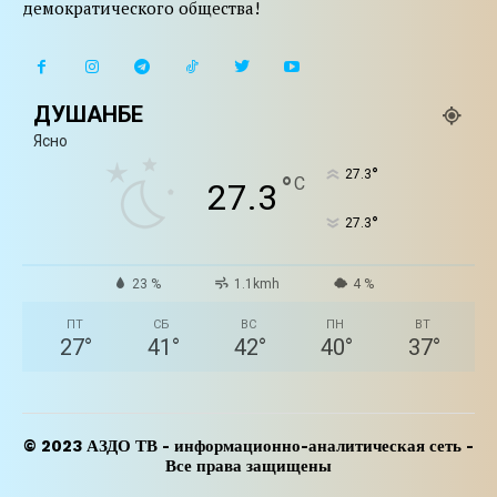
демократического общества!
ДУШАНБЕ
Ясно
°
27.3
°
C
27.3
°
27.3
23 %
1.1kmh
4 %
ПТ
СБ
ВС
ПН
ВТ
27
°
41
°
42
°
40
°
37
°
© 2023 АЗДО ТВ - информационно-аналитическая сеть -
Все права защищены