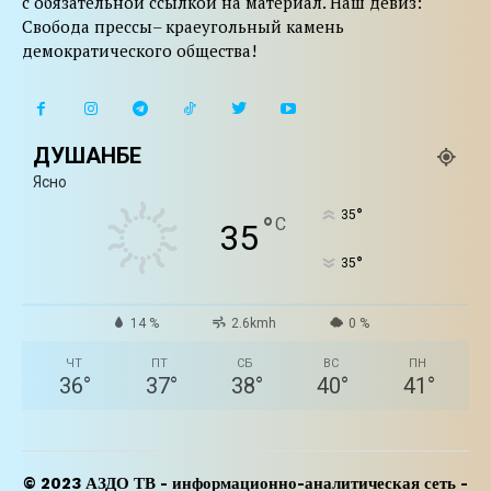
с обязательной ссылкой на материал. Наш девиз:
Свобода прессы– краеугольный камень
демократического общества!
ДУШАНБЕ
Ясно
°
35
°
C
35
°
35
14 %
2.6kmh
0 %
ЧТ
ПТ
СБ
ВС
ПН
36
°
37
°
38
°
40
°
41
°
© 2023 АЗДО ТВ - информационно-аналитическая сеть -