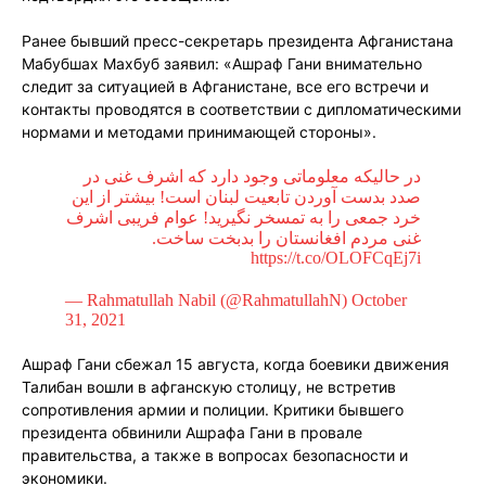
Ранее бывший пресс-секретарь президента Афганистана
Мабубшах Махбуб заявил: «Ашраф Гани внимательно
следит за ситуацией в Афганистане, все его встречи и
контакты проводятся в соответствии с дипломатическими
нормами и методами принимающей стороны».
در حالیکه معلوماتی وجود دارد که اشرف غنی در
صدد بدست آوردن تابعیت لبنان است! بیشتر از این
خرد جمعی را به تمسخر نگیرید! عوام فریبی اشرف
غنی مردم افغانستان را بدبخت ساخت.
https://t.co/OLOFCqEj7i
— Rahmatullah Nabil (@RahmatullahN)
October
31, 2021
Ашраф Гани сбежал 15 августа, когда боевики движения
Талибан вошли в афганскую столицу, не встретив
сопротивления армии и полиции. Критики бывшего
президента обвинили Ашрафа Гани в провале
правительства, а также в вопросах безопасности и
экономики.