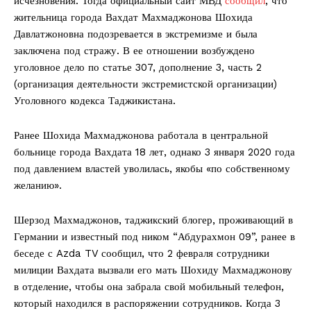
исчезновения. Тогда официальный сайт МВД
сообщил
, что
жительница города Вахдат Махмаджонова Шохида
Давлатжоновна подозревается в экстремизме и была
заключена под стражу. В ее отношении возбуждено
уголовное дело по статье 307, дополнение 3, часть 2
(организация деятельности экстремистской организации)
Уголовного кодекса Таджикистана.
Ранее Шохида Махмаджонова работала в центральной
больнице города Вахдата 18 лет, однако 3 января 2020 года
под давлением властей уволилась, якобы «по собственному
желанию».
Шерзод Махмаджонов, таджикский блогер, проживающий в
Германии и известный под ником “Абдурахмон 09”, ранее в
беседе с Azda TV сообщил, что 2 февраля сотрудники
милиции Вахдата вызвали его мать Шохиду Махмаджонову
в отделение, чтобы она забрала свой мобильный телефон,
который находился в распоряжении сотрудников. Когда 3