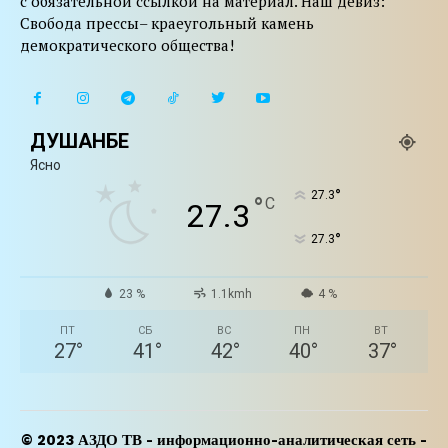
с обязательной ссылкой на материал. Наш девиз:
Свобода прессы– краеугольный камень
демократического общества!
ДУШАНБЕ
Ясно
°
27.3
°
C
27.3
°
27.3
23 %
1.1kmh
4 %
ПТ
СБ
ВС
ПН
ВТ
27
°
41
°
42
°
40
°
37
°
© 2023 АЗДО ТВ - информационно-аналитическая сеть -