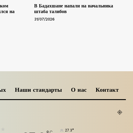
ском
В Бадахшане напали на начальника
лся на
штаба талибов
31/07/2026
ых
Наши стандарты
О нас
Контакт
°
27.3
C