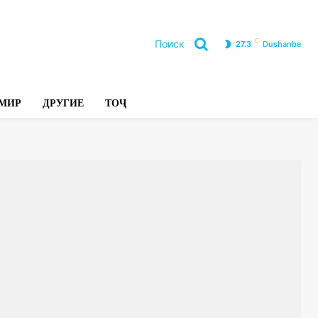
C
Поиск
27.3
Dushanbe
Л
МИР
ДРУГИЕ
ТОҶ