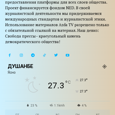
предоставления платформы для всех слоев общества.
Проект финансируется фондом NED. В своей
журналистской деятельности мы придерживаемся
международных стандартов и журналистской этики.
Использование материалов Azda TV разрешено только
с обязательной ссылкой на материал. Наш девиз:
Свобода прессы– краеугольный камень
демократического общества!
ДУШАНБЕ
Ясно
°
27.3
°
C
27.3
°
27.3
23 %
1.1kmh
4 %
ПТ
СБ
ВС
ПН
ВТ