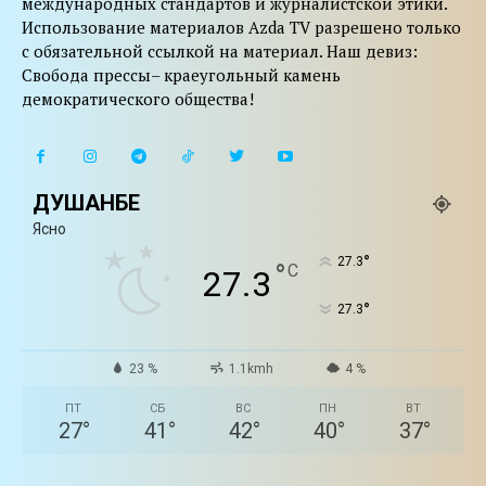
международных стандартов и журналистской этики.
Использование материалов Azda TV разрешено только
с обязательной ссылкой на материал. Наш девиз:
Свобода прессы– краеугольный камень
демократического общества!
ДУШАНБЕ
Ясно
°
27.3
°
C
27.3
°
27.3
23 %
1.1kmh
4 %
ПТ
СБ
ВС
ПН
ВТ
27
°
41
°
42
°
40
°
37
°