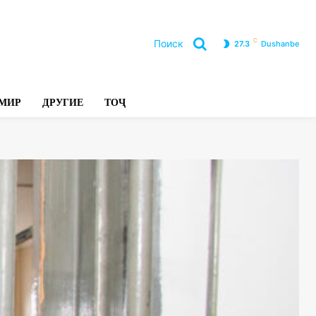
C
Поиск
27.3
Dushanbe
Л
МИР
ДРУГИЕ
ТОҶ