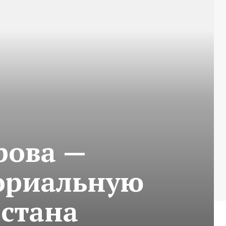
рова —
ториальную
стана