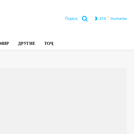
C
Поиск
27.3
Dushanbe
Л
МИР
ДРУГИЕ
ТОҶ