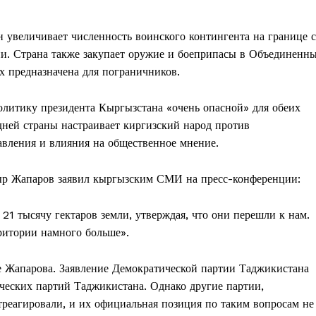
н увеличивает численность воинского контингента на границе с
ии. Страна также закупает оружие и боеприпасы в Объединенн
ых предназначена для пограничников.
литику президента Кыргызстана «очень опасной» для обеих
едней страны настраивает киргизский народ против
авления и влияния на общественное мнение.
ыр Жапаров заявил кыргызским СМИ на пресс-конференции:
21 тысячу гектаров земли, утверждая, что они перешли к нам.
ритории намного больше».
е Жапарова. Заявление Демократической партии Таджикистана
ческих партий Таджикистана. Однако другие партии,
реагировали, и их официальная позиция по таким вопросам не