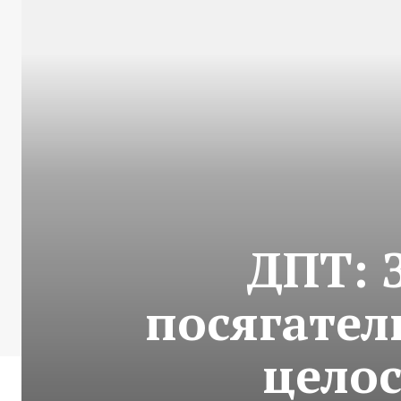
ДПТ: 
посягател
цело