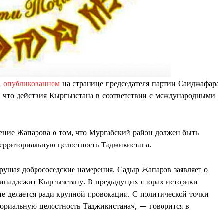
,
опубликованном
на странице председателя партии Саиджафар
я, что действия Кыргызстана в соответствии с международными
ение Жапарова о том, что Мургабский район должен быть
территориальную целостность Таджикистана.
рушая добрососедские намерения, Садыр Жапаров заявляет о
ринадлежит Кыргызстану. В предыдущих спорах историки
ие делается ради крупной провокации. С политической точки
иториальную целостность Таджикистана», — говорится в