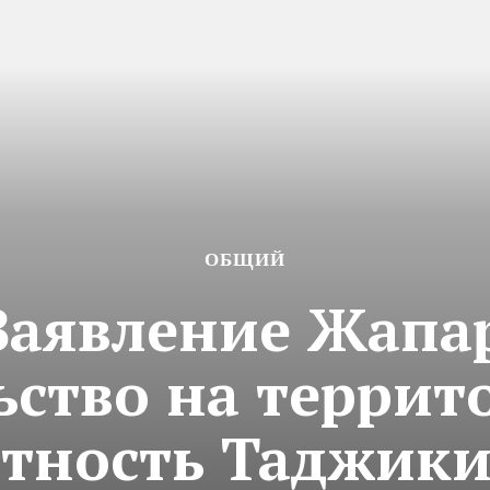
ОБЩИЙ
Заявление Жапа
ьство на терри
стность Таджики