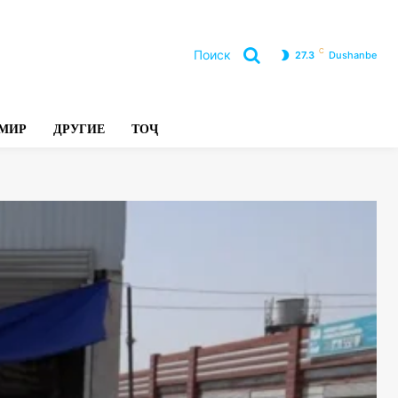
C
Поиск
27.3
Dushanbe
Л
МИР
ДРУГИЕ
ТОҶ