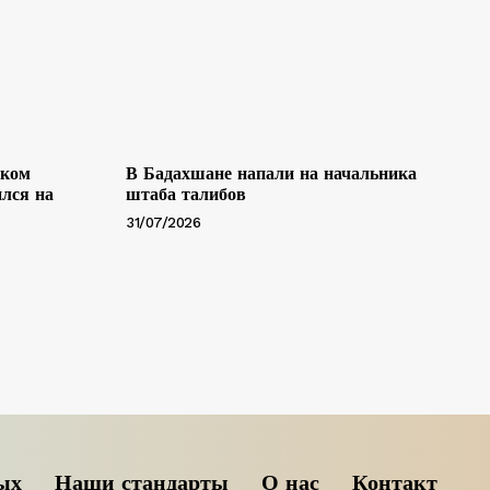
ском
В Бадахшане напали на начальника
лся на
штаба талибов
31/07/2026
ых
Наши стандарты
О нас
Контакт