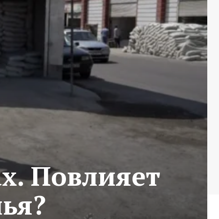
х. Повлияет
лья?