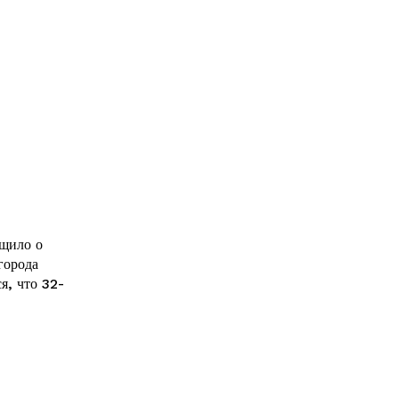
бщило о
города