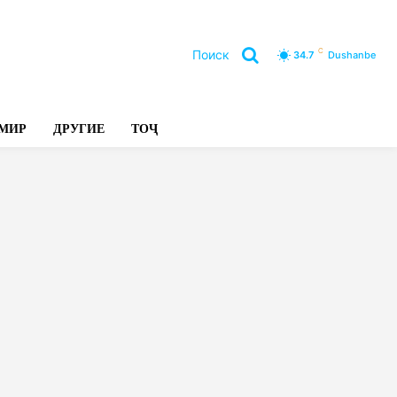
C
Поиск
34.7
Dushanbe
Л
МИР
ДРУГИЕ
ТОҶ
РАЦИЯ