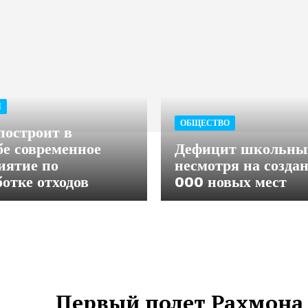
Я
ОБЩЕСТВО
построит в
е современное
Дефицит школьны
иятие по
несмотря на созда
ботке отходов
000 новых мест
Первый полет Рахмона