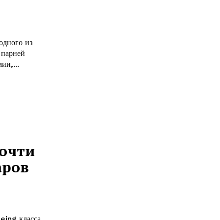
одного из
 парней
ии,...
почти
аров
eing класса