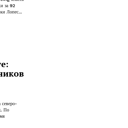
и за 92
Мексики Лопес...
е:
ников
 северо-
к. По
мя