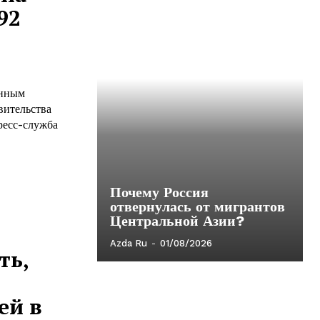
92
енным
вительства
Почему Россия
отвернулась от мигрантов
Центральной Азии?
Azda Ru
-
01/08/2026
ть,
ей в