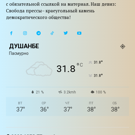
с обязательной ссылкой на материал. Наш девиз:
Свобода прессы– краеугольный камень
демократического общества!
ДУШАНБЕ
Пасмурно
°
31.8
°
C
31.8
°
31.8
21 %
3.2kmh
100 %
ВТ
СР
ЧТ
ПТ
СБ
37
°
36
°
37
°
38
°
38
°