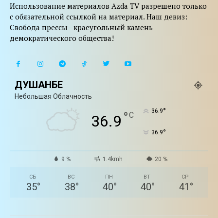
Использование материалов Azda TV разрешено только
с обязательной ссылкой на материал. Наш девиз:
Свобода прессы– краеугольный камень
демократического общества!
ДУШАНБЕ
Небольшая Облачность
°
36.9
°
C
36.9
°
36.9
9 %
1.4kmh
20 %
СБ
ВС
ПН
ВТ
СР
35
°
38
°
40
°
40
°
41
°