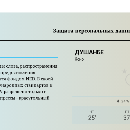
Защита персональных данн
ДУШАНБЕ
Ясно
ды слова, распространения
 предоставления
тся фондом NED. В своей
ународных стандартов и
V разрешено только с
 прессы– краеугольный
24 %
ЧТ
ПТ
25
°
37