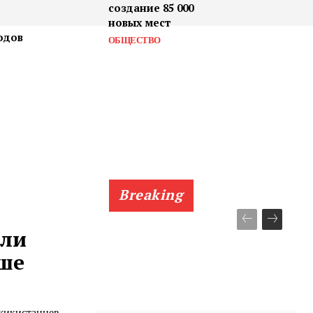
создание 85 000
новых мест
одов
ОБЩЕСТВО
Breaking
или
ьше
жикистанцев