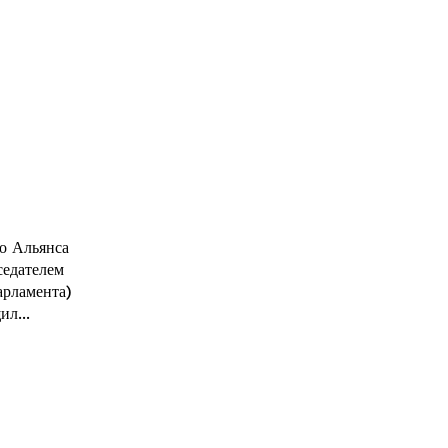
о Альянса
седателем
арламента)
л...