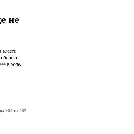
е не
я власти
зобновят
е в ходе...
ца 734 из 782