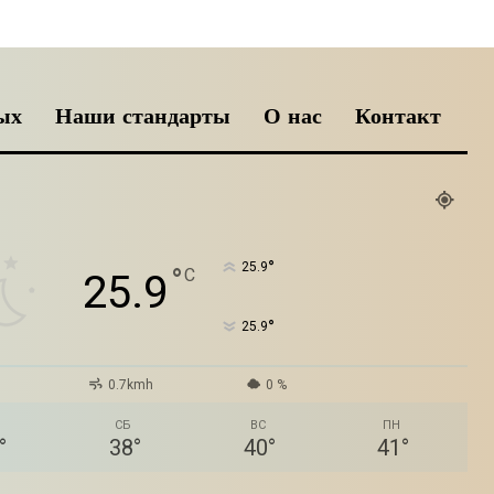
ых
Наши стандарты
О нас
Контакт
°
25.9
°
C
25.9
°
25.9
0.7kmh
0 %
СБ
ВС
ПН
°
38
°
40
°
41
°