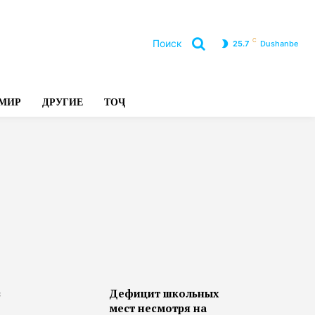
C
Поиск
25.7
Dushanbe
Л
МИР
ДРУГИЕ
ТОҶ
в
Дефицит школьных
мест несмотря на