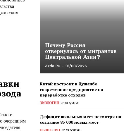
ельства
аджикских
Почему Россия
отвернулась от мигрантов
Центральной Азии?
Azda Ru
-
01/08/2026
авки
Китай построит в Душанбе
современное предприятие по
рзода
переработке отходов
ЭКОЛОГИЯ
31/07/2026
бласти
Дефицит школьных мест несмотря на
 с очередным
создание 85 000 новых мест
едседателя
ОБЩЕСТВО
31/07/2026