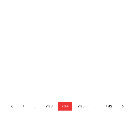
1
...
733
734
735
...
782