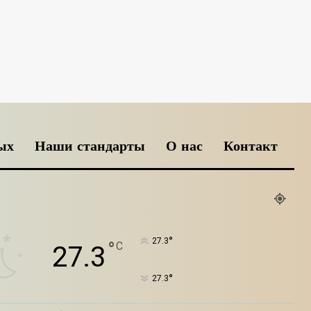
ых
Наши стандарты
О нас
Контакт
°
27.3
°
C
27.3
°
27.3