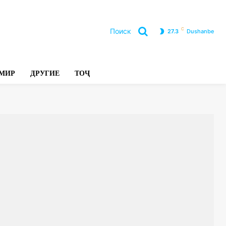
C
Поиск
27.3
Dushanbe
Л
МИР
ДРУГИЕ
ТОҶ