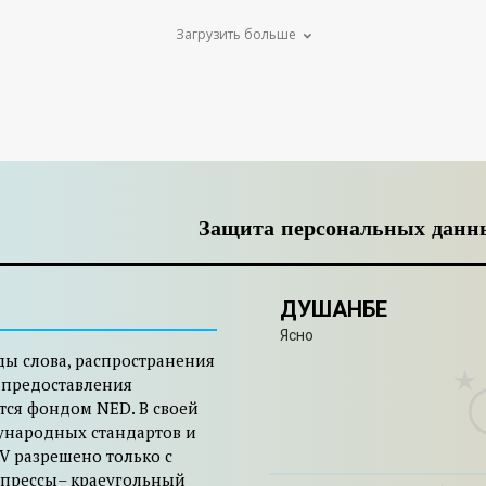
Загрузить больше
Защита персональных данн
ДУШАНБЕ
Ясно
ды слова, распространения
 предоставления
тся фондом NED. В своей
ународных стандартов и
V разрешено только с
 прессы– краеугольный