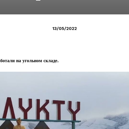
13/05/2022
аботали
на
угольн
ом
склад
е
.