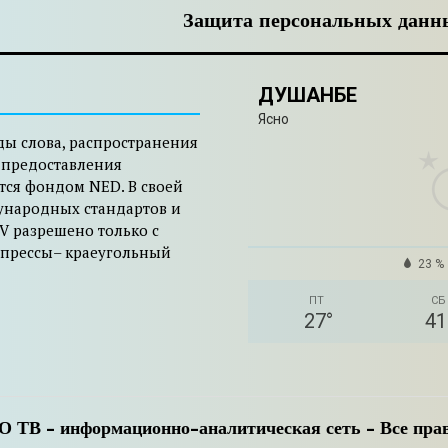
Защита персональных данн
ДУШАНБЕ
Ясно
ды слова, распространения
 предоставления
тся фондом NED. В своей
ународных стандартов и
V разрешено только с
 прессы– краеугольный
23 %
ПТ
СБ
27
°
41
 ТВ - информационно-аналитическая сеть - Все пр