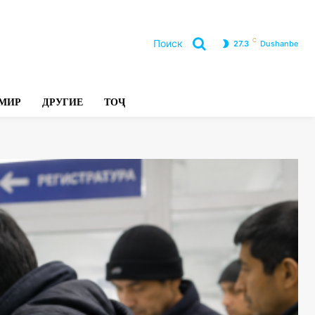
C
Поиск
27.3
Dushanbe
Л
МИР
ДРУГИЕ
ТОҶ