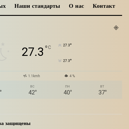
ых
Наши стандарты
О нас
Контакт
°
27.3
°
C
27.3
°
27.3
1.1kmh
4 %
ВС
ПН
ВТ
°
42
°
40
°
37
°
ава защищены