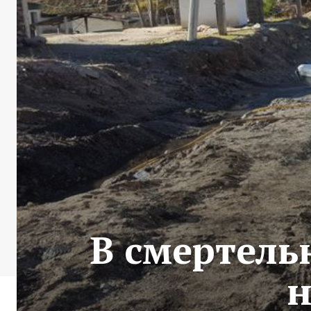
В смертель
н