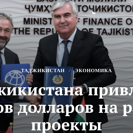
ТАДЖИКИСТАН
ЭКОНОМИКА
жикистана прив
в долларов на 
проекты