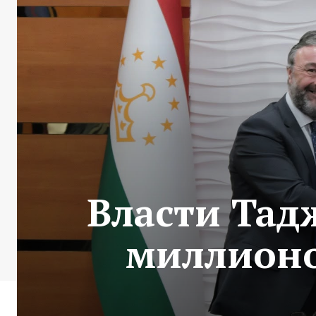
Власти Тад
миллионо