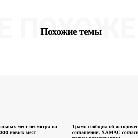
Е ПОХОЖЕ 
Похожие темы
льных мест несмотря на
Трамп сообщил об историче
 000 новых мест
соглашении. ХАМАС согласи