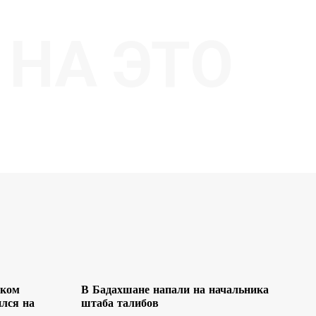
НА ЭТО
ском
В Бадахшане напали на начальника
лся на
штаба талибов