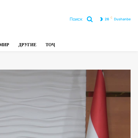
C
Поиск
26
Dushanbe
Л
МИР
ДРУГИЕ
ТОҶ