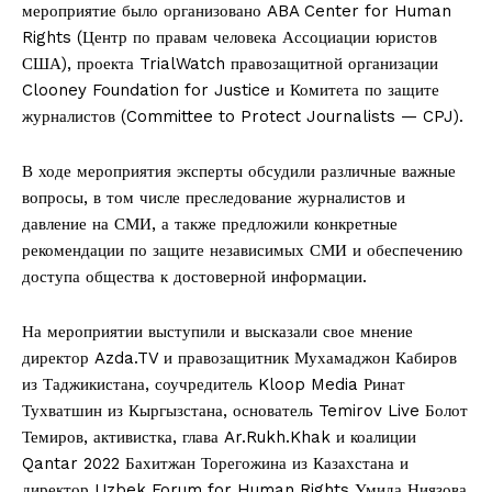
мероприятие было организовано ABA Center for Human
Rights (Центр по правам человека Ассоциации юристов
США), проекта TrialWatch правозащитной организации
Clooney Foundation for Justice и Комитета по защите
журналистов (Committee to Protect Journalists — CPJ).
В ходе мероприятия эксперты обсудили различные важные
вопросы, в том числе преследование журналистов и
давление на СМИ, а также предложили конкретные
рекомендации по защите независимых СМИ и обеспечению
доступа общества к достоверной информации.
На мероприятии выступили и высказали свое мнение
директор Azda.TV и правозащитник Мухамаджон Кабиров
из Таджикистана, соучредитель Kloop Media Ринат
Тухватшин из Кыргызстана, основатель Temirov Live Болот
Темиров, активистка, глава Ar.Rukh.Khak и коалиции
Qantar 2022 Бахитжан Торегожина из Казахстана и
директор Uzbek Forum for Human Rights Умида Ниязова