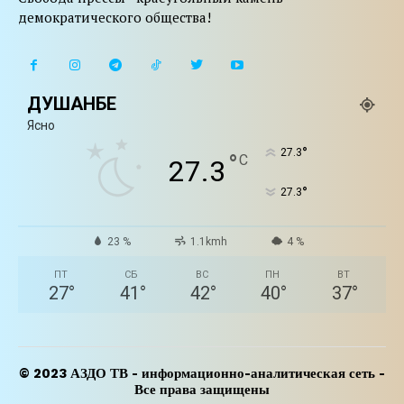
демократического общества!
ДУШАНБЕ
Ясно
°
27.3
°
C
27.3
°
27.3
23 %
1.1kmh
4 %
ПТ
СБ
ВС
ПН
ВТ
27
°
41
°
42
°
40
°
37
°
© 2023 АЗДО ТВ - информационно-аналитическая сеть -
Все права защищены