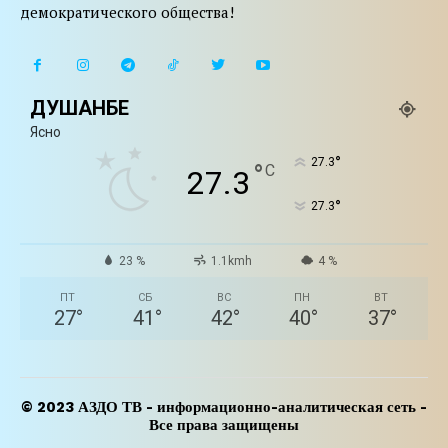
демократического общества!
ДУШАНБЕ
Ясно
°
27.3
°
C
27.3
°
27.3
23 %
1.1kmh
4 %
ПТ
СБ
ВС
ПН
ВТ
27
°
41
°
42
°
40
°
37
°
© 2023 АЗДО ТВ - информационно-аналитическая сеть -
Все права защищены