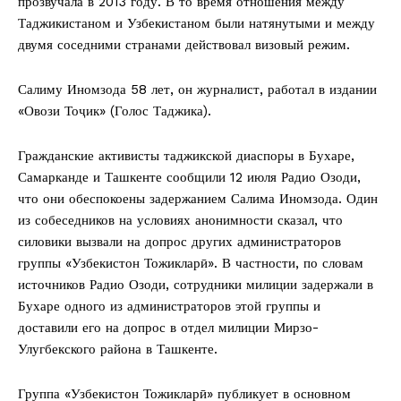
прозвучала в 2013 году. В то время отношения между
Таджикистаном и Узбекистаном были натянутыми и между
двумя соседними странами действовал визовый режим.
Салиму Иномзода 58 лет, он журналист, работал в издании
«Овози Тоҷик» (Голос Таджика).
Гражданские активисты таджикской диаспоры в Бухаре,
Самарканде и Ташкенте сообщили 12 июля Радио Озоди,
что они обеспокоены задержанием Салима Иномзода. Один
из собеседников на условиях анонимности сказал, что
силовики вызвали на допрос других администраторов
группы «Узбекистон Тожикларӣ». В частности, по словам
источников Радио Озоди, сотрудники милиции задержали в
Бухаре одного из администраторов этой группы и
доставили его на допрос в отдел милиции Мирзо-
Улугбекского района в Ташкенте.
Группа «Узбекистон Тожикларӣ» публикует в основном