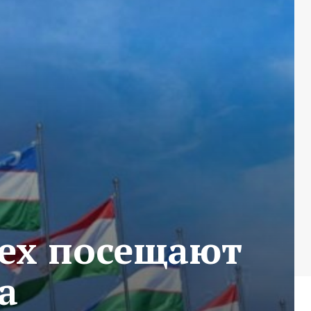
сех посещают
а