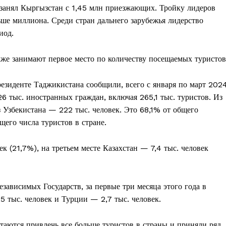
е занял Кыргызстан с 1,45 млн приезжающих. Тройку лидеров
льше миллиона. Среди стран дальнего зарубежья лидерство
иод.
же занимают первое место по количеству посещаемых туристов
резиденте Таджикистана сообщили, всего с января по март 202
6 тыс. иностранных граждан, включая 265,1 тыс. туристов. Из
 Узбекистана — 222 тыс. человек. Это 68,1% от общего
его числа туристов в стране.
ек (21,7%), на третьем месте Казахстан — 7,4 тыс. человек
езависимых Государств, за первые три месяца этого года в
5 тыс. человек и Турции — 2,7 тыс. человек.
таются привлечь все больше туристов в страны и приняли ряд