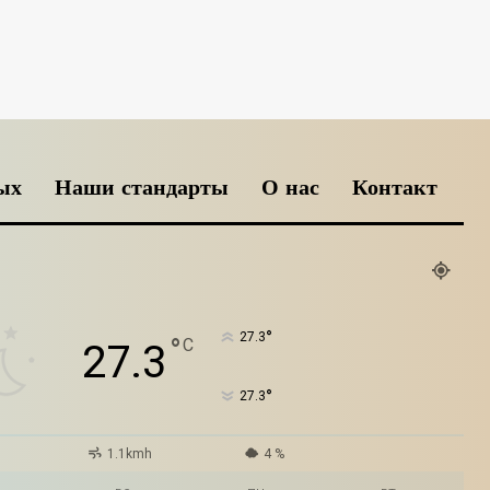
ых
Наши стандарты
О нас
Контакт
°
27.3
°
C
27.3
°
27.3
1.1kmh
4 %