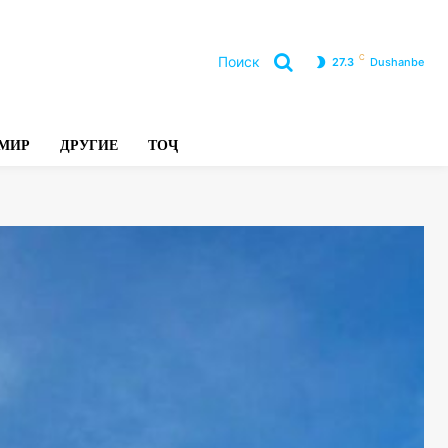
C
Поиск
27.3
Dushanbe
Л
МИР
ДРУГИЕ
ТОҶ