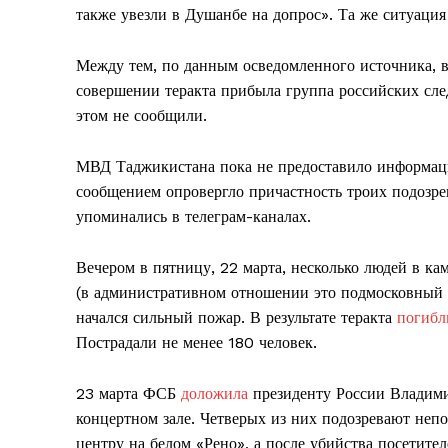
также увезли в Душанбе на допрос». Та же ситуаци
Между тем, по данным осведомленного источника, 
совершении теракта прибыла группа российских сле
этом не сообщили.
МВД Таджикистана пока не предоставило информаци
сообщением опровергло причастность троих подозре
упоминались в телеграм-каналах.
Вечером в пятницу, 22 марта, несколько людей в к
(в административном отношении это подмосковный К
начался сильный пожар. В результате теракта
погибл
Пострадали не менее 180 человек.
23 марта ФСБ
доложила
президенту России Владими
концертном зале. Четверых из них подозревают неп
центру на белом «Рено», а после убийства посетите