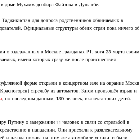
я в доме Мухаммадсобира Файзова в Душанбе.
в Таджикистан для допроса родственников обвиняемых в
дователей. Официальные структуры обеих стран пока ничего о
и о задержанных в Москве гражданах РТ, хотя 23 марта свои
ваемых, имена которых сразу же после происшествия
амуфляжной форме открыли в концертном зале на окраине Моск
расногорск) стрельбу из автоматов. Затем произошёл взрыв и
и
, по последним данным, 139 человек, включая троих детей.
ру Путину о задержании 11 человек в связи со стрельбой в
осредственно в нападении. Они приехали к развлекательному
лей и начала пожара на этом же автомобиле уехали, и были