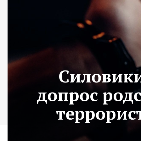
Силовики
допрос род
террорис