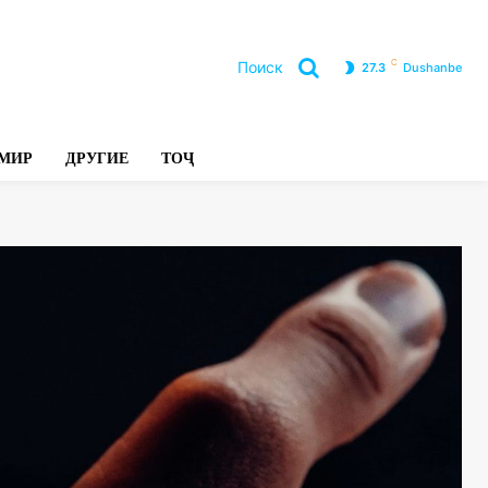
C
Поиск
27.3
Dushanbe
Л
МИР
ДРУГИЕ
ТОҶ