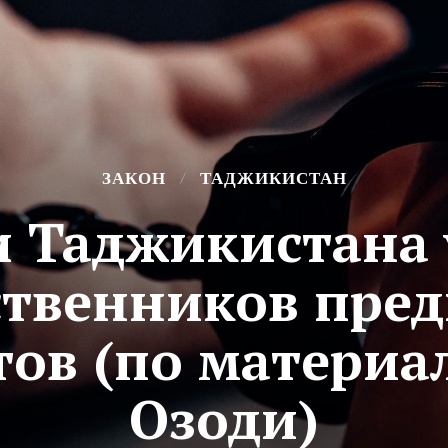
ЗАКОН
ТАДЖИКИСТАН
 Таджикистана 
ственников пре
тов (по материа
Озоди)