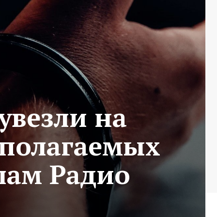
увезли на
дполагаемых
лам Радио