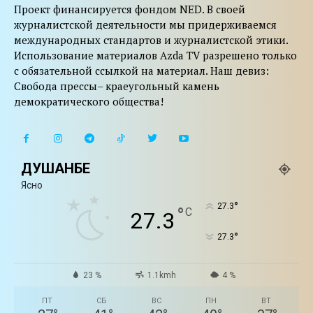
Проект финансируется фондом NED. В своей
журналистской деятельности мы придерживаемся
международных стандартов и журналистской этики.
Использование материалов Azda TV разрешено только
с обязательной ссылкой на материал. Наш девиз:
Свобода прессы– краеугольный камень
демократического общества!
ДУШАНБЕ
Ясно
°
27.3
°
C
27.3
°
27.3
23 %
1.1kmh
4 %
ПТ
СБ
ВС
ПН
ВТ