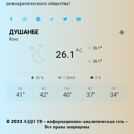
демократического общества!
ДУШАНБЕ
Ясно
°
26.1
°
C
26.1
°
26.1
26 %
1.2kmh
2 %
СБ
ВС
ПН
ВТ
СР
41
°
42
°
40
°
37
°
34
°
© 2023 АЗДО ТВ - информационно-аналитическая сеть -
Все права защищены