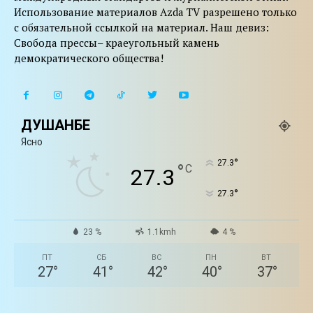
Использование материалов Azda TV разрешено только
с обязательной ссылкой на материал. Наш девиз:
Свобода прессы– краеугольный камень
демократического общества!
ДУШАНБЕ
Ясно
°
27.3
°
C
27.3
°
27.3
23 %
1.1kmh
4 %
ПТ
СБ
ВС
ПН
ВТ
27
°
41
°
42
°
40
°
37
°