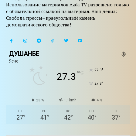
Использование материалов Azda TV разрешено только
с обязательной ссылкой на материал. Наш девиз:
Свобода прессы– краеугольный камень
демократического общества!
ДУШАНБЕ
Ясно
°
27.3
°
C
27.3
°
27.3
23 %
1.1kmh
4 %
ПТ
СБ
ВС
ПН
ВТ
27
°
41
°
42
°
40
°
37
°