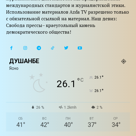
международных стандартов и журналистской этики.
Использование материалов Azda TV разрешено только
с обязательной ссылкой на материал. Наш девиз:
Свобода прессы– краеугольный камень
демократического общества!
ДУШАНБЕ
Ясно
°
26.1
°
C
26.1
°
26.1
26 %
1.2kmh
2 %
СБ
ВС
ПН
ВТ
СР
41
°
42
°
40
°
37
°
34
°